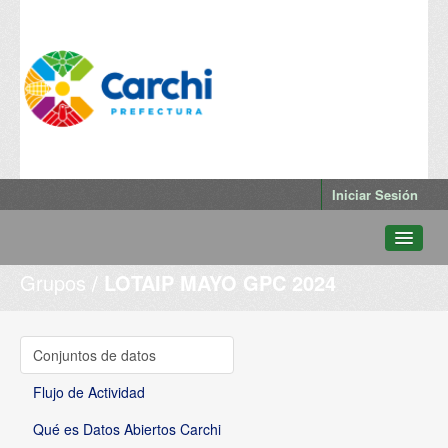
Iniciar Sesión
Grupos
LOTAIP MAYO GPC 2024
Conjuntos de datos
Departamentos
Grupos
Conjuntos de datos
Qué es Datos Abiertos Carchi
Flujo de Actividad
Qué es Datos Abiertos Carchi