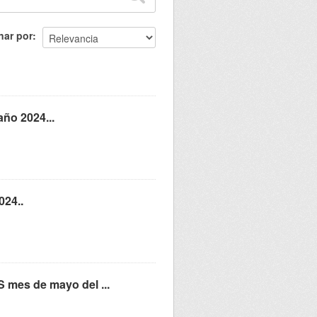
nar por
ño 2024...
024..
S mes de mayo del ...