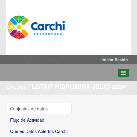
Iniciar Sesión
Grupos
LOTAIP HIDROMIRA JULIO 2024
Conjuntos de datos
Departamentos
Grupos
Conjuntos de datos
Qué es Datos Abiertos Carchi
Flujo de Actividad
Qué es Datos Abiertos Carchi