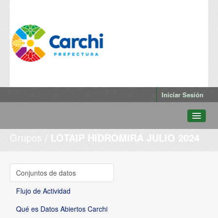
Iniciar Sesión
Grupos
LOTAIP HIDROMIRA JULIO 2024
Conjuntos de datos
Departamentos
Grupos
Conjuntos de datos
Qué es Datos Abiertos Carchi
Flujo de Actividad
Qué es Datos Abiertos Carchi