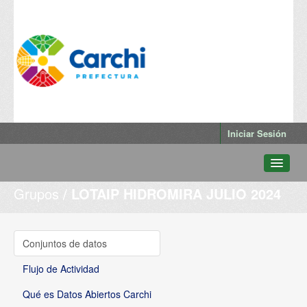
Iniciar Sesión
Grupos
LOTAIP HIDROMIRA JULIO 2024
Conjuntos de datos
Departamentos
Grupos
Conjuntos de datos
Qué es Datos Abiertos Carchi
Flujo de Actividad
Qué es Datos Abiertos Carchi