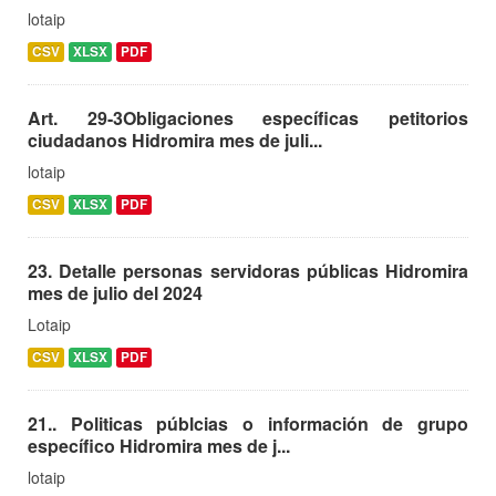
lotaip
CSV
XLSX
PDF
Art. 29-3Obligaciones específicas petitorios
ciudadanos Hidromira mes de juli...
lotaip
CSV
XLSX
PDF
23. Detalle personas servidoras públicas Hidromira
mes de julio del 2024
Lotaip
CSV
XLSX
PDF
21.. Politicas públcias o información de grupo
específico Hidromira mes de j...
lotaip