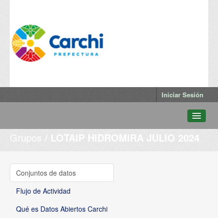
Iniciar Sesión
Grupos
LOTAIP HIDROMIRA JULIO 2024
Conjuntos de datos
Departamentos
Grupos
Conjuntos de datos
Qué es Datos Abiertos Carchi
Flujo de Actividad
Qué es Datos Abiertos Carchi