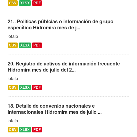
CSV
XLSX
PDF
21.. Politicas públcias o información de grupo
específico Hidromira mes de j...
lotaip
CSV
XLSX
PDF
20. Registro de activos de información frecuente
Hidromira mes de julio del 2...
lotaip
CSV
XLSX
PDF
18. Detalle de convenios nacionales e
internacionales Hidromira mes de julio ...
lotaip
CSV
XLSX
PDF