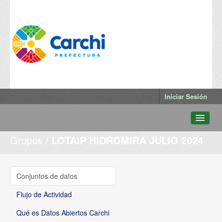
Iniciar Sesión
Grupos
LOTAIP HIDROMIRA JULIO 2024
Conjuntos de datos
Departamentos
Grupos
Conjuntos de datos
Qué es Datos Abiertos Carchi
Flujo de Actividad
Qué es Datos Abiertos Carchi