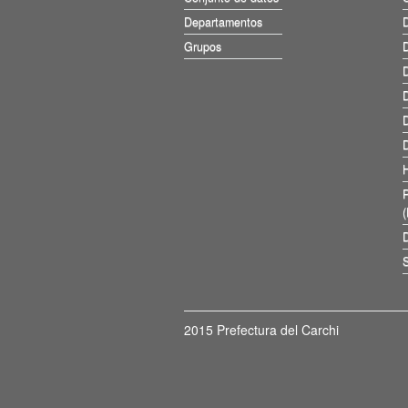
Departamentos
D
Grupos
D
D
D
D
D
D
S
2015 Prefectura del Carchi