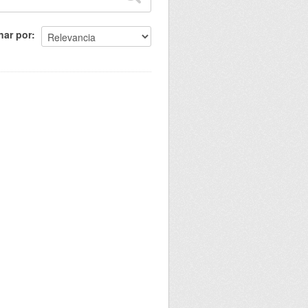
nar por