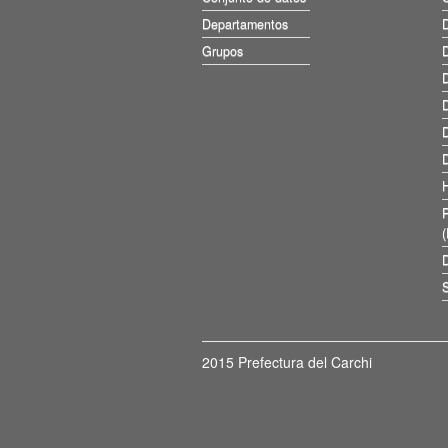
Departamentos
D
Grupos
D
D
D
D
D
D
S
2015 Prefectura del Carchi