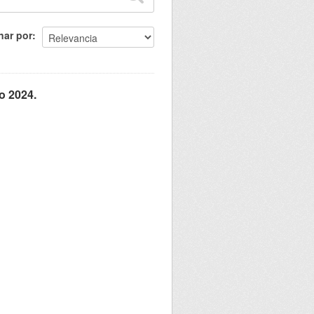
nar por
o 2024.