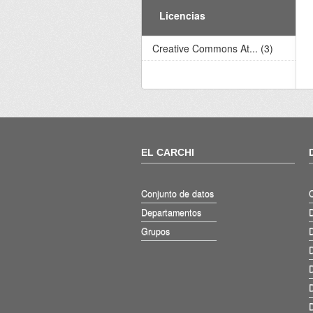
Licencias
Creative Commons At... (3)
EL CARCHI
Conjunto de datos
Departamentos
D
Grupos
D
D
D
D
D