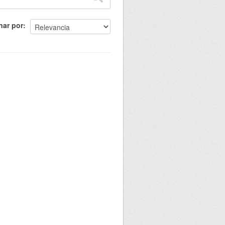
nar por