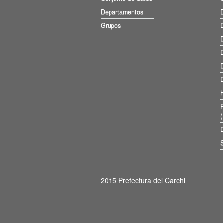
Departamentos
D
Grupos
D
D
D
D
D
D
S
2015 Prefectura del Carchi