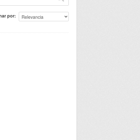
nar por