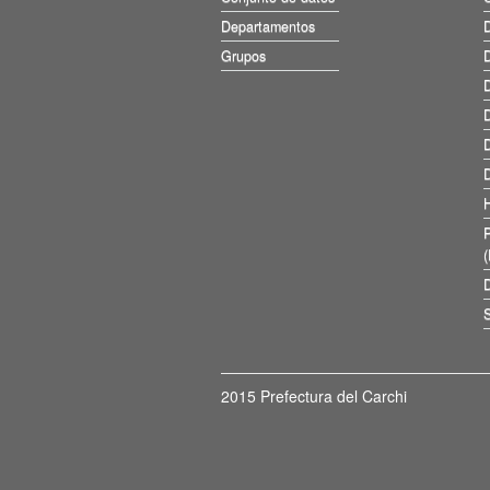
Departamentos
D
Grupos
D
D
D
D
D
D
S
2015 Prefectura del Carchi