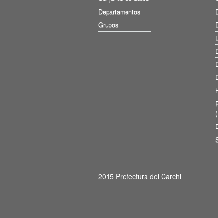
Departamentos
D
Grupos
D
D
D
D
D
D
S
2015 Prefectura del Carchi