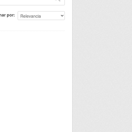
nar por