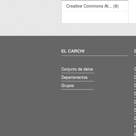
Creative Commons At... (8)
EL CARCHI
Conjunto de datos
Departamentos
D
Grupos
D
D
D
D
D