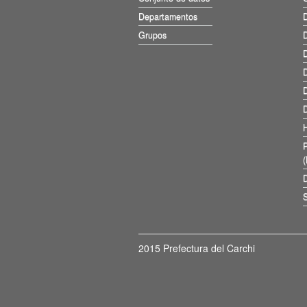
Departamentos
D
Grupos
D
D
D
D
D
D
S
2015 Prefectura del Carchi