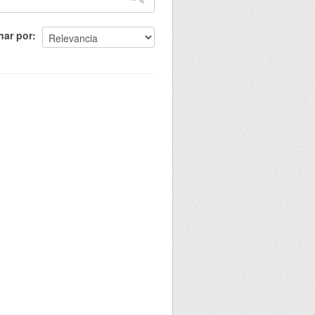
nar por