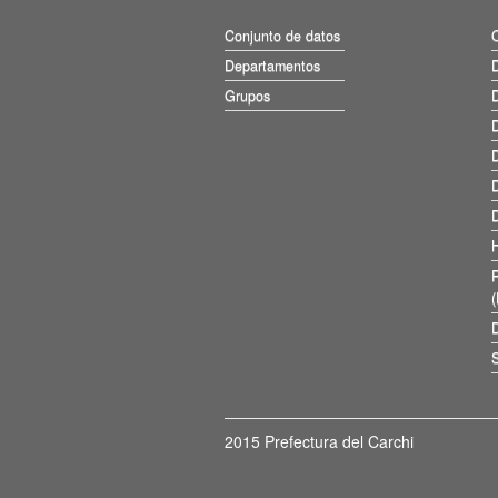
Conjunto de datos
Departamentos
D
Grupos
D
D
D
D
D
D
S
2015 Prefectura del Carchi