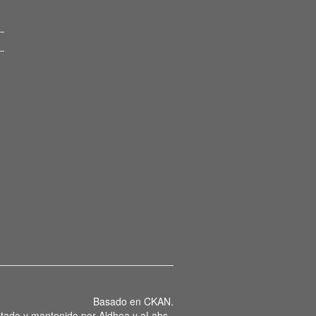
Basado en
CKAN
.
tado y mantenido por
Aldhea
y
aLabs
.