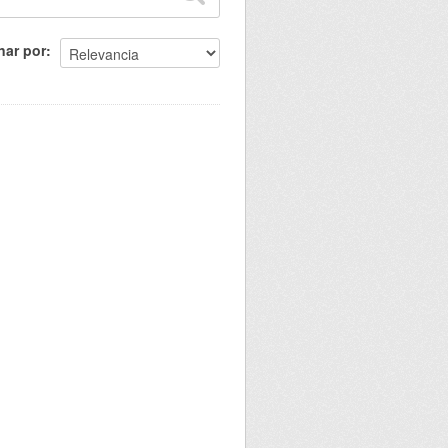
nar por