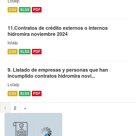
Lotaip
CSV
XLSX
PDF
11.Contratos de crédito externos o internos
hidromira noviembre 2024
lotaip
CSV
XLSX
PDF
9. Listado de empresas y personas que han
incumplido contratos hidromira novi...
Lotaip
CSV
XLSX
PDF
1
2
»