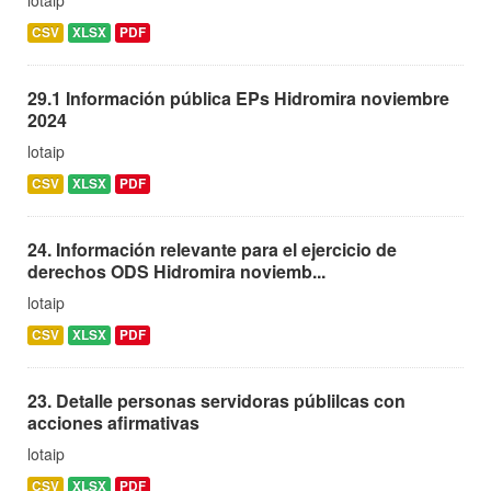
CSV
XLSX
PDF
29.1 Información pública EPs Hidromira noviembre
2024
lotaip
CSV
XLSX
PDF
24. Información relevante para el ejercicio de
derechos ODS Hidromira noviemb...
lotaip
CSV
XLSX
PDF
23. Detalle personas servidoras públilcas con
acciones afirmativas
lotaip
CSV
XLSX
PDF