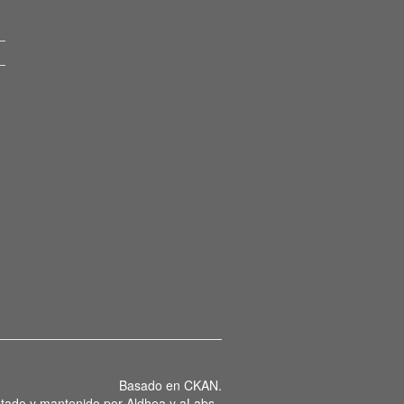
Basado en
CKAN
.
tado y mantenido por
Aldhea
y
aLabs
.