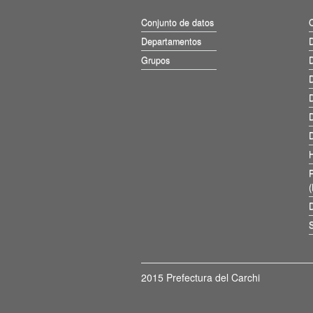
Conjunto de datos
Departamentos
D
Grupos
D
D
D
D
D
D
S
2015 Prefectura del Carchi