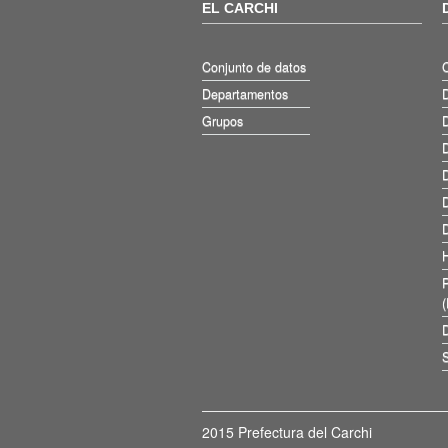
EL CARCHI
Conjunto de datos
Departamentos
D
Grupos
D
D
D
D
D
D
S
2015 Prefectura del Carchi