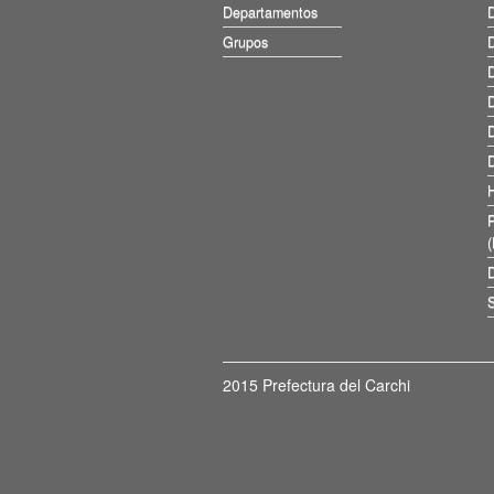
Departamentos
D
Grupos
D
D
D
D
D
D
S
2015 Prefectura del Carchi