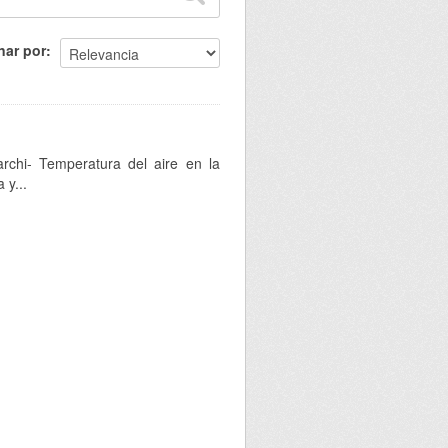
nar por
archi- Temperatura del aire en la
 y...