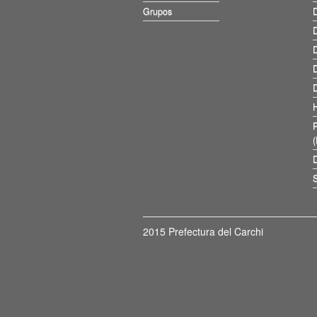
Grupos
D
D
D
D
D
D
S
2015 Prefectura del Carchi