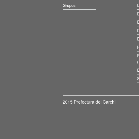
Grupos
D
D
D
D
D
D
S
2015 Prefectura del Carchi