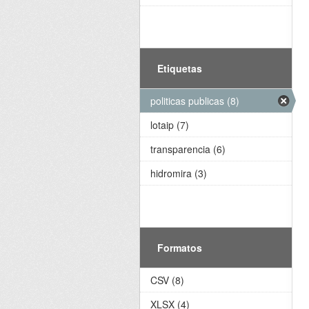
Etiquetas
politicas publicas (8)
lotaip (7)
transparencia (6)
hidromira (3)
Formatos
CSV (8)
XLSX (4)