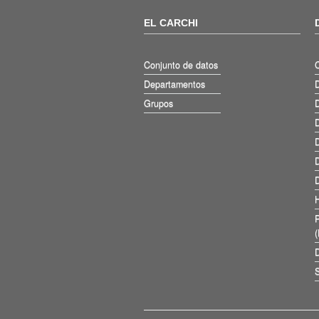
EL CARCHI
Conjunto de datos
Departamentos
D
Grupos
D
D
D
D
D
D
S