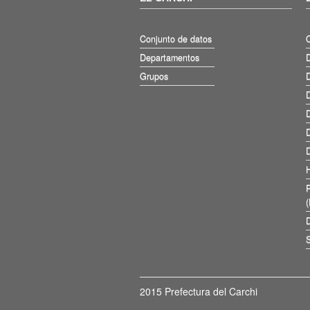
Conjunto de datos
Departamentos
D
Grupos
D
D
D
D
D
D
S
2015 Prefectura del Carchi