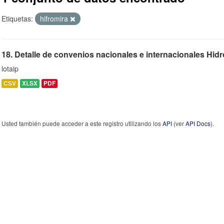
Etiquetas:
hifromira
18. Detalle de convenios nacionales e internacionales Hidro
lotaip
CSV
XLSX
PDF
Usted también puede acceder a este registro utilizando los
API
(ver
API Docs
).