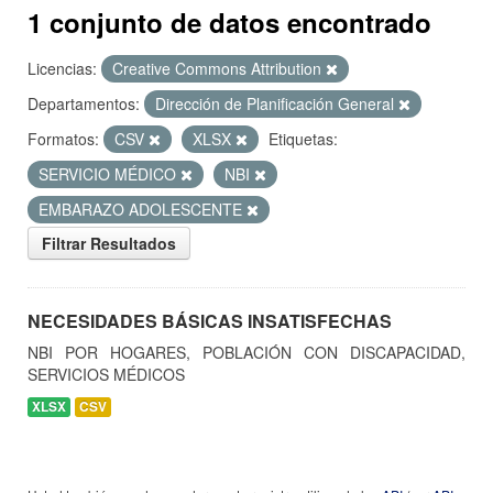
1 conjunto de datos encontrado
Licencias:
Creative Commons Attribution
Departamentos:
Dirección de Planificación General
Formatos:
CSV
XLSX
Etiquetas:
SERVICIO MÉDICO
NBI
EMBARAZO ADOLESCENTE
Filtrar Resultados
NECESIDADES BÁSICAS INSATISFECHAS
NBI POR HOGARES, POBLACIÓN CON DISCAPACIDAD,
SERVICIOS MÉDICOS
XLSX
CSV