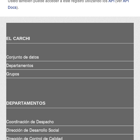
Usted también puede acceder a este registro utilizando los
API
(ver
API
Docs
).
EL CARCHI
Conjunto de datos
Departamentos
Grupos
DEPARTAMENTOS
Coordinación de Despacho
Dirección de Desarrollo Social
Dirección de Control de Calidad