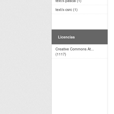
text/x-pascal (1)
text/x-csrc (1)
Licencias
Creative Commons At...
(1117)