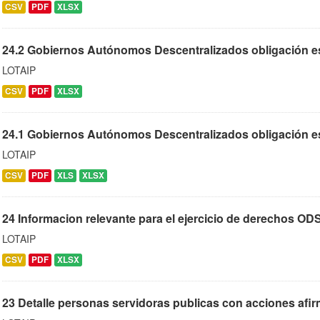
CSV
PDF
XLSX
24.2 Gobiernos Autónomos Descentralizados obligación es
LOTAIP
CSV
PDF
XLSX
24.1 Gobiernos Autónomos Descentralizados obligación es
LOTAIP
CSV
PDF
XLS
XLSX
24 Informacion relevante para el ejercicio de derechos ODS
LOTAIP
CSV
PDF
XLSX
23 Detalle personas servidoras publicas con acciones afirm