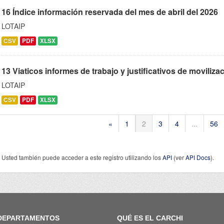
16 Índice información reservada del mes de abril del 2026
LOTAIP
CSV
PDF
XLSX
13 Viaticos informes de trabajo y justificativos de movilizaci
LOTAIP
CSV
PDF
XLSX
«
1
2
3
4
...
56
Usted también puede acceder a este registro utilizando los
API
(ver
API Docs
).
DEPARTAMENTOS
QUÉ ES EL CARCHI