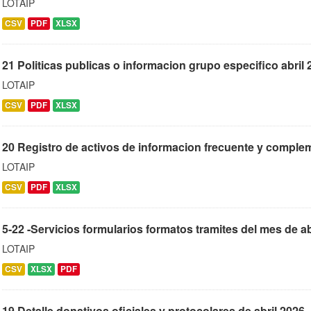
LOTAIP
CSV
PDF
XLSX
21 Politicas publicas o informacion grupo especifico abril 
LOTAIP
CSV
PDF
XLSX
20 Registro de activos de informacion frecuente y complem
LOTAIP
CSV
PDF
XLSX
5-22 -Servicios formularios formatos tramites del mes de ab
LOTAIP
CSV
XLSX
PDF
19 Detalle donativos oficiales y protocolares de abril 2026