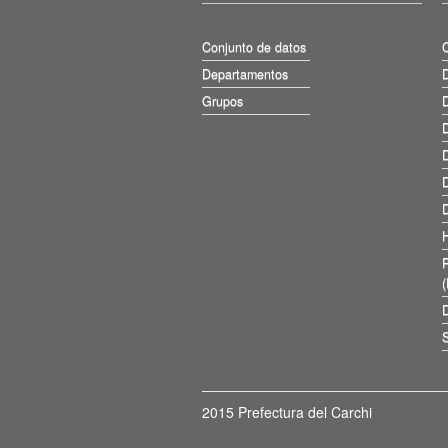
Conjunto de datos
Departamentos
D
Grupos
D
D
D
D
D
D
S
2015 Prefectura del Carchi