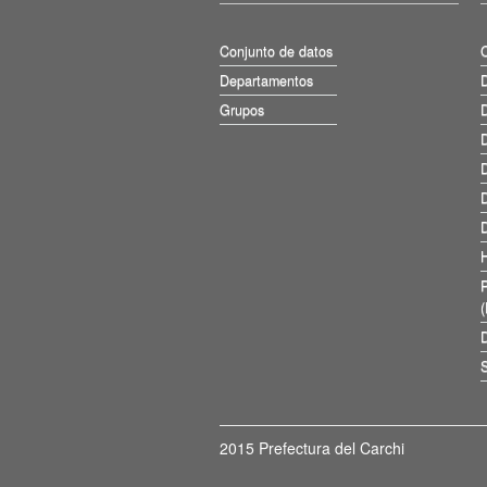
Conjunto de datos
Departamentos
D
Grupos
D
D
D
D
D
D
S
2015 Prefectura del Carchi