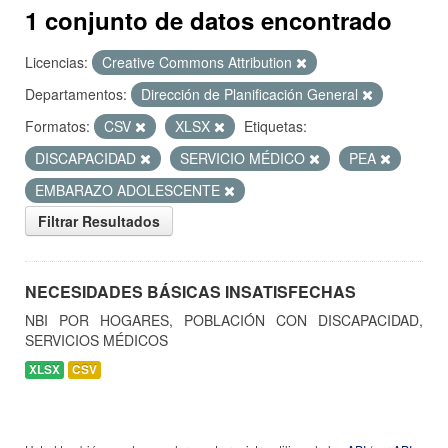
1 conjunto de datos encontrado
Licencias:
Creative Commons Attribution
Departamentos:
Dirección de Planificación General
Formatos:
CSV
XLSX
Etiquetas:
DISCAPACIDAD
SERVICIO MÉDICO
PEA
EMBARAZO ADOLESCENTE
Filtrar Resultados
NECESIDADES BÁSICAS INSATISFECHAS
NBI POR HOGARES, POBLACIÓN CON DISCAPACIDAD,
SERVICIOS MÉDICOS
XLSX
CSV