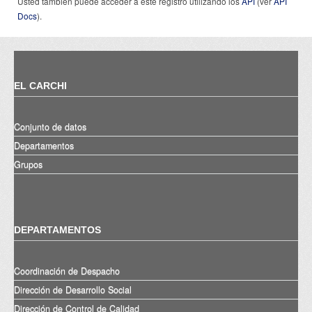
Usted también puede acceder a este registro utilizando los
API
(ver
API
Docs
).
EL CARCHI
Conjunto de datos
Departamentos
Grupos
DEPARTAMENTOS
Coordinación de Despacho
Dirección de Desarrollo Social
Dirección de Control de Calidad