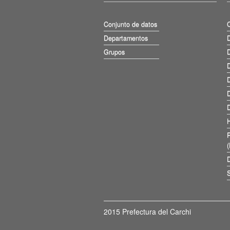
Conjunto de datos
Departamentos
D
Grupos
D
D
D
D
D
D
S
2015 Prefectura del Carchi