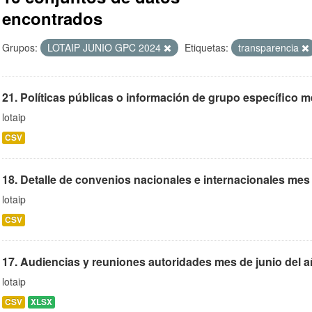
encontrados
Grupos:
LOTAIP JUNIO GPC 2024
Etiquetas:
transparencia
21. Políticas públicas o información de grupo específico me
lotaip
CSV
18. Detalle de convenios nacionales e internacionales mes
lotaip
CSV
17. Audiencias y reuniones autoridades mes de junio del 
lotaip
CSV
XLSX