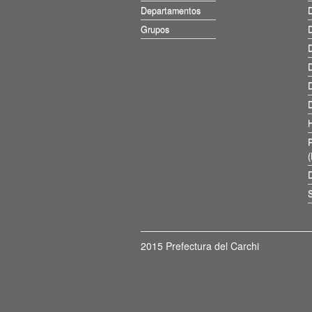
Departamentos
D
Grupos
D
D
D
D
D
D
S
2015 Prefectura del Carchi