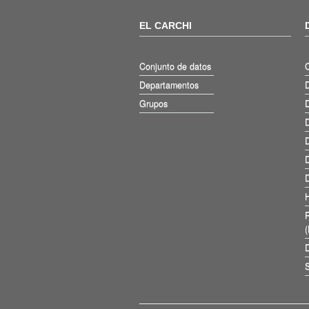
EL CARCHI
Conjunto de datos
Departamentos
D
Grupos
D
D
D
D
D
D
S