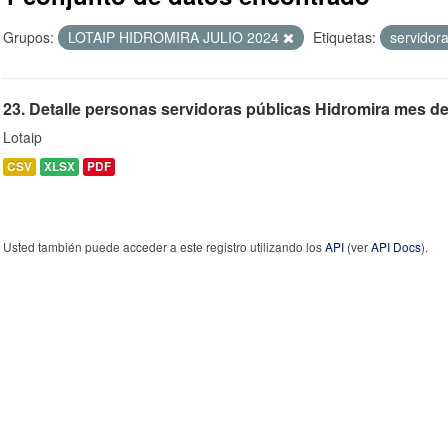
Grupos:
LOTAIP HIDROMIRA JULIO 2024
Etiquetas:
servidor
23. Detalle personas servidoras públicas Hidromira mes de 
Lotaip
CSV
XLSX
PDF
Usted también puede acceder a este registro utilizando los
API
(ver
API Docs
).