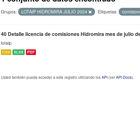
Grupos:
LOTAIP HIDROMIRA JULIO 2024
Etiquetas:
comisio
40 Detalle licencia de comisiones Hidromira mes de julio d
lotaip
CSV
XLSX
PDF
Usted también puede acceder a este registro utilizando los
API
(ver
API Docs
).