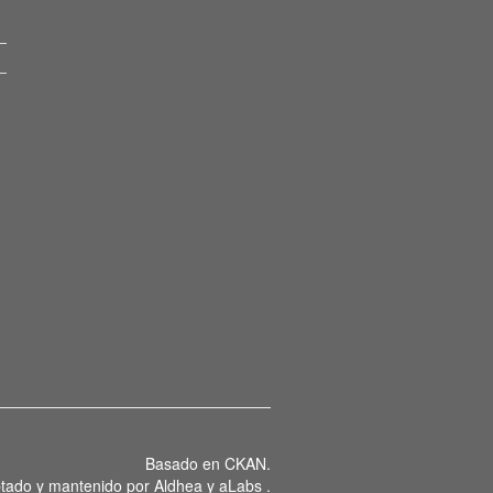
Basado en
CKAN
.
tado y mantenido por
Aldhea
y
aLabs
.