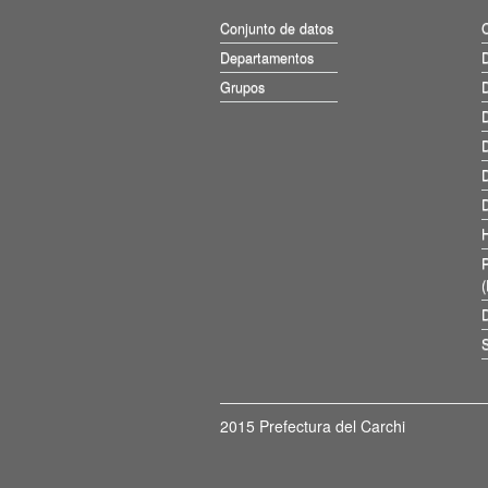
Conjunto de datos
Departamentos
D
Grupos
D
D
D
D
D
D
S
2015 Prefectura del Carchi