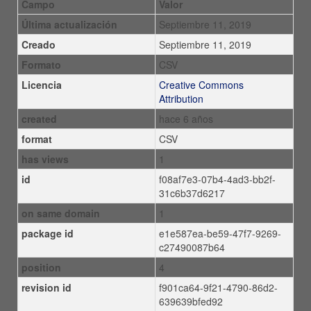
Campo
Valor
Última actualización
Septiembre 11, 2019
Creado
Septiembre 11, 2019
Formato
CSV
Licencia
Creative Commons
Attribution
created
hace 6 años
format
CSV
has views
1
id
f08af7e3-07b4-4ad3-bb2f-
31c6b37d6217
on same domain
1
package id
e1e587ea-be59-47f7-9269-
c27490087b64
position
4
revision id
f901ca64-9f21-4790-86d2-
639639bfed92