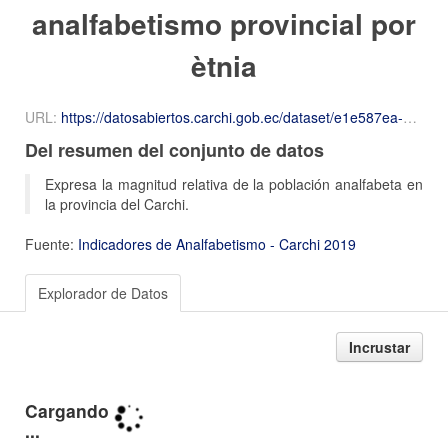
analfabetismo provincial por
ètnia
URL:
https://datosabiertos.carchi.gob.ec/dataset/e1e587ea-be59-47f7-9269-c27490087b64/resource/f08af7e3-07b4-4ad3-bb2f-31c6b37d6217/download/Tasa-de-Analfabetismo-por-etnia.csv
Del resumen del conjunto de datos
Expresa la magnitud relativa de la población analfabeta en
la provincia del Carchi.
Fuente:
Indicadores de Analfabetismo - Carchi 2019
Explorador de Datos
Incrustar