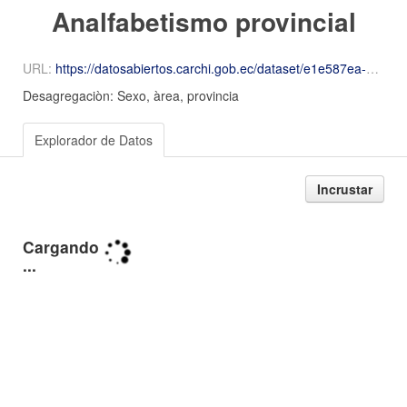
Analfabetismo provincial
URL:
https://datosabiertos.carchi.gob.ec/dataset/e1e587ea-be59-47f7-9269-c27490087b64/resource/1cdc0d8f-1c95-42fd-b8dd-25713b04f280/download/Tasa-de-Analfabetismo-provincial.csv
Desagregaciòn: Sexo, àrea, provincia
Explorador de Datos
Incrustar