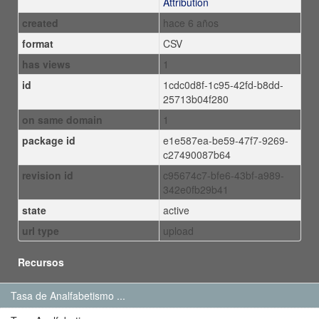
Attribution
created
hace 6 años
format
CSV
has views
1
id
1cdc0d8f-1c95-42fd-b8dd-
25713b04f280
on same domain
1
package id
e1e587ea-be59-47f7-9269-
c27490087b64
revision id
c95674c7-bfe6-43bf-a989-
342e0fb29b41
state
active
url type
upload
Recursos
Tasa de Analfabetismo ...