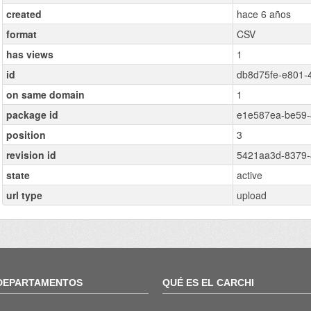
created
hace 6 años
format
CSV
has views
1
id
db8d75fe-e801-
on same domain
1
package id
e1e587ea-be59-
position
3
revision id
5421aa3d-8379-
state
active
url type
upload
DEPARTAMENTOS
QUÉ ES EL CARCHI