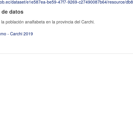
ataset/e1e587ea-be59-47f7-9269-c27490087b64/resource/db8d75fe-e801-466f-b155-b0c5c1386674/dow
 de datos
 la población analfabeta en la provincia del Carchi.
smo - Carchi 2019