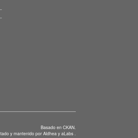
Basado en
CKAN
.
tado y mantenido por
Aldhea
y
aLabs
.