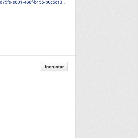
nload/Tasa-de-Analfabetismo-Parroquial.csv
Incrustar