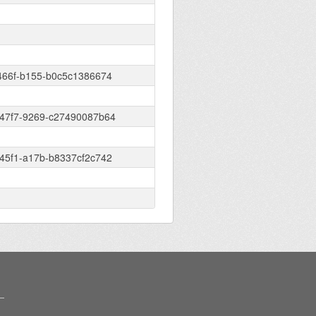
466f-b155-b0c5c1386674
47f7-9269-c27490087b64
45f1-a17b-b8337cf2c742