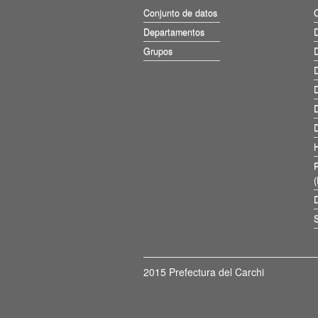
Conjunto de datos
Departamentos
D
Grupos
D
D
D
D
D
D
S
2015 Prefectura del Carchi