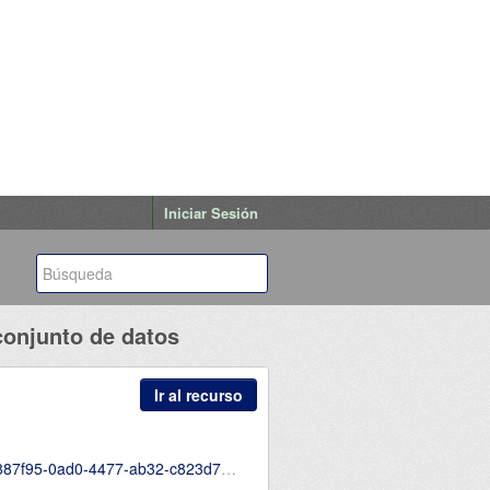
Iniciar Sesión
conjunto de datos
Ir al recurso
d7aaac99/download/7conjuntodedatos.csv