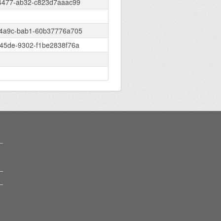
4477-ab32-c823d7aaac99
4a9c-bab1-60b37776a705
45de-9302-f1be2838f76a