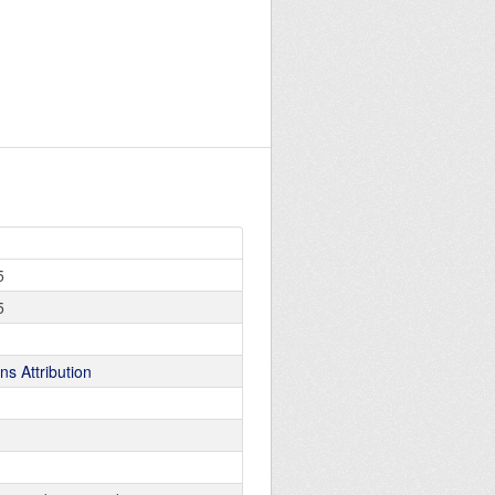
5
5
s Attribution