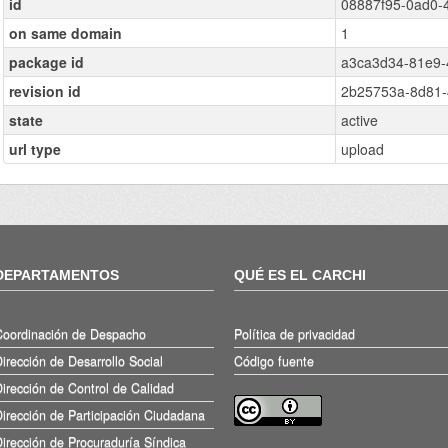
id
08887f95-0ad0-
on same domain
1
package id
a3ca3d34-81e9-
revision id
2b25753a-8d81-
state
active
url type
upload
DEPARTAMENTOS
QUÉ ES EL CARCHI
Coordinación de Despacho
Política de privacidad
irección de Desarrollo Social
Código fuente
irección de Control de Calidad
irección de Participación Ciudadana
irección de Procuraduría Síndica