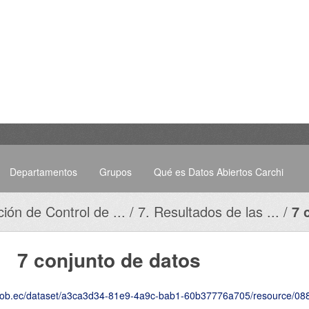
Departamentos
Grupos
Qué es Datos Abiertos Carchi
ción de Control de ...
7. Resultados de las ...
7 
7 conjunto de datos
c/dataset/a3ca3d34-81e9-4a9c-bab1-60b37776a705/resource/08887f95-0ad0-4477-ab32-c823