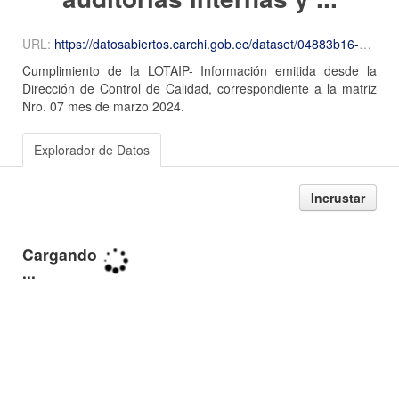
URL:
https://datosabiertos.carchi.gob.ec/dataset/04883b16-9c54-45a0-b66c-5fca3cd408e6/resource/b260b4e9-7c13-4923-a9d3-af39b7602ee3/download/7-resultados-de-las-auditorias-internas-y-gubernamentales---copia---copia.xlsx
Cumplimiento de la LOTAIP- Información emitida desde la
Dirección de Control de Calidad, correspondiente a la matriz
Nro. 07 mes de marzo 2024.
Explorador de Datos
Incrustar