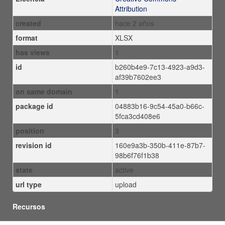
Attribution
created
hace 2 años
format
XLSX
has views
1
id
b260b4e9-7c13-4923-a9d3-
af39b7602ee3
on same domain
1
package id
04883b16-9c54-45a0-b66c-
5fca3cd408e6
position
3
revision id
160e9a3b-350b-411e-87b7-
98b6f76f1b38
state
active
url type
upload
Recursos