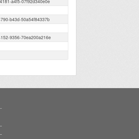
4181-a4f5-07f92d340e0e
4790-b43d-50a54f84337b
4152-9356-70ea200a216e