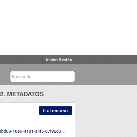
Iniciar Sesión
2. METADATOS
Ir al recurso
5-Abril-Numeral-2-2.1.2.2-Metadatos.csv.xlsx