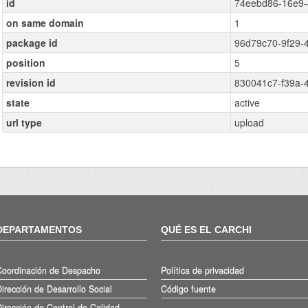
id
74eebd86-16e9-
on same domain
1
package id
96d79c70-9f29-
position
5
revision id
830041c7-f39a-
state
active
url type
upload
DEPARTAMENTOS
QUÉ ES EL CARCHI
Coordinación de Despacho
Política de privacidad
irección de Desarrollo Social
Código fuente
irección de Control de Calidad