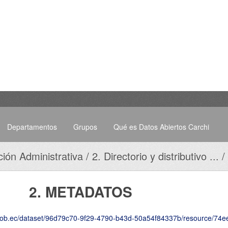
Departamentos
Grupos
Qué es Datos Abiertos Carchi
ción Administrativa
2. Directorio y distributivo ...
2. METADATOS
set/96d79c70-9f29-4790-b43d-50a54f84337b/resource/74eebd86-16e9-4181-a4f5-07f92d340e0e/download/202