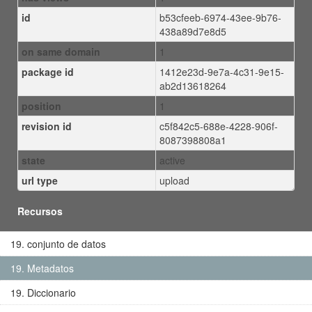
id
b53cfeeb-6974-43ee-9b76-
438a89d7e8d5
on same domain
1
package id
1412e23d-9e7a-4c31-9e15-
ab2d13618264
position
1
revision id
c5f842c5-688e-4228-906f-
8087398808a1
state
active
url type
upload
Recursos
19. conjunto de datos
19. Metadatos
19. Diccionario