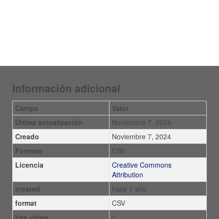
Información adicional
Campo
Valor
Última actualización
Noviembre 7, 2024
Creado
Noviembre 7, 2024
Formato
CSV
Licencia
Creative Commons
Attribution
created
hace 1 año
format
CSV
has views
1