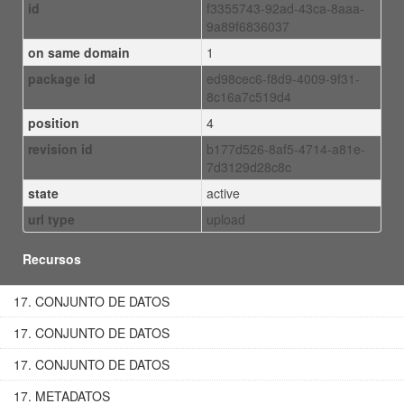
id
f3355743-92ad-43ca-8aaa-
9a89f6836037
on same domain
1
package id
ed98cec6-f8d9-4009-9f31-
8c16a7c519d4
position
4
revision id
b177d526-8af5-4714-a81e-
7d3129d28c8c
state
active
url type
upload
Recursos
17. CONJUNTO DE DATOS
17. CONJUNTO DE DATOS
17. CONJUNTO DE DATOS
17. METADATOS