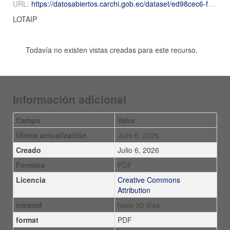
URL:
https://datosabiertos.carchi.gob.ec/dataset/ed98cec6-f8d9-4009-9f31-8c16a7c519d4/resource/f3355743-92ad-43ca-8aaa-9a89f6836037/download/2026-Mayo-Numeral-17-17metadatos-mayo.csv.pdf
LOTAIP
Todavía no existen vistas creadas para este recurso.
Información adicional
Campo
Valor
Última actualización
Julio 6, 2026
Creado
Julio 6, 2026
Formato
PDF
Licencia
Creative Commons
Attribution
created
hace 30 días
format
PDF