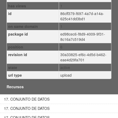
has views
1
id
86cff379-f697-4a7d-a14a-
625c41dd3bd1
on same domain
1
package id
ed98cec6-f8d9-4009-9f31-
8c16a7c519d4
position
6
revision id
30a33825-ef6c-4d5d-b462-
eae4d29fa701
state
active
url type
upload
Recursos
17. CONJUNTO DE DATOS
17. CONJUNTO DE DATOS
17. CONJUNTO DE DATOS