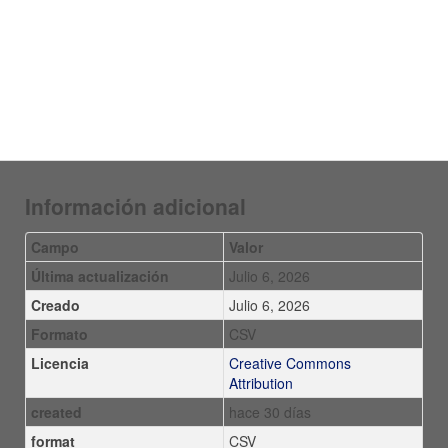
Información adicional
Campo
Valor
Última actualización
Julio 6, 2026
Creado
Julio 6, 2026
Formato
CSV
Licencia
Creative Commons
Attribution
created
hace 30 días
format
CSV