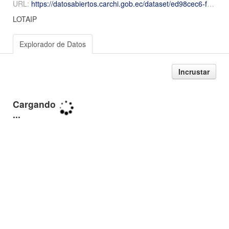
URL:
https://datosabiertos.carchi.gob.ec/dataset/ed98cec6-f8d9-4009-9f31-8c16a7c519d4/resource/86cff379-f697-4a7d-a14a-625c41dd3bd1/download/2026-Mayo-Numeral-17-17diccionario-mayo.csv.csv
LOTAIP
Explorador de Datos
Incrustar