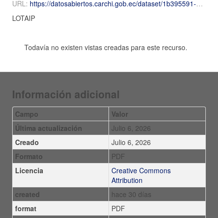
URL:
https://datosabiertos.carchi.gob.ec/dataset/1b395591-b500-4926-919a-32a6bf3ff478/resource/d81e9fc6-9c7a-4ee8-bbaa-1b112fcbff3e/download/2026-Abril-Numeral-17-17diccionario-abril.csv.pdf
LOTAIP
Todavía no existen vistas creadas para este recurso.
Información adicional
Campo
Valor
Última actualización
Julio 6, 2026
Creado
Julio 6, 2026
Formato
PDF
Licencia
Creative Commons
Attribution
created
hace 30 días
format
PDF