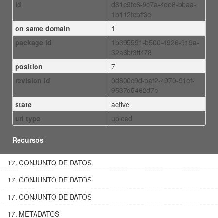
id
d81e9fc6-9c7a-4ee8-bbaa-
1b112fcbff3e
on same domain
1
package id
1b395591-b500-4926-919a-
32a6bf3ff478
position
7
revision id
0d800c9d-baf2-4970-91ef-
9537d5462d7e
state
active
url type
upload
Recursos
17. CONJUNTO DE DATOS
17. CONJUNTO DE DATOS
17. CONJUNTO DE DATOS
17. METADATOS