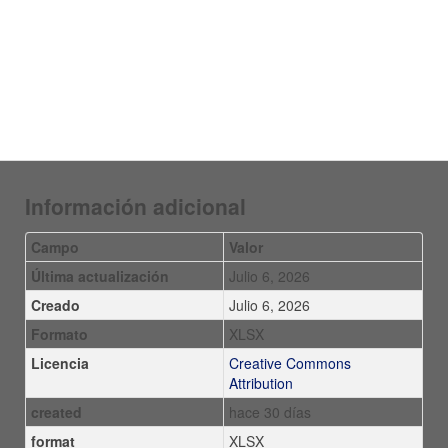
Información adicional
Campo
Valor
Última actualización
Julio 6, 2026
Creado
Julio 6, 2026
Formato
XLSX
Licencia
Creative Commons
Attribution
created
hace 30 días
format
XLSX