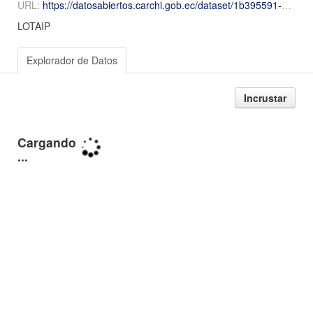
URL:
https://datosabiertos.carchi.gob.ec/dataset/1b395591-b500-4926-919a-32a6bf3ff478/resource/a3f06eaf-9578-471a-9087-52eeee179720/download/2026-Abril-Numeral-17-17metadatos-abril.csv.xlsx
LOTAIP
Explorador de Datos
Incrustar