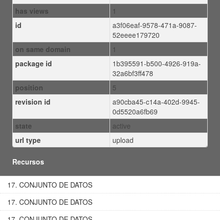
has views
1
id
a3f06eaf-9578-471a-9087-
52eeee179720
on same domain
1
package id
1b395591-b500-4926-919a-
32a6bf3ff478
position
5
revision id
a90cba45-c14a-402d-9945-
0d5520a6fb69
state
active
url type
upload
Recursos
17. CONJUNTO DE DATOS
17. CONJUNTO DE DATOS
17. CONJUNTO DE DATOS