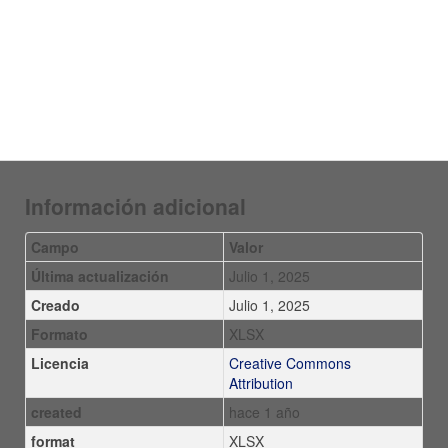
Información adicional
Campo
Valor
Última actualización
Julio 1, 2025
Creado
Julio 1, 2025
Formato
XLSX
Licencia
Creative Commons
Attribution
created
hace 1 año
format
XLSX