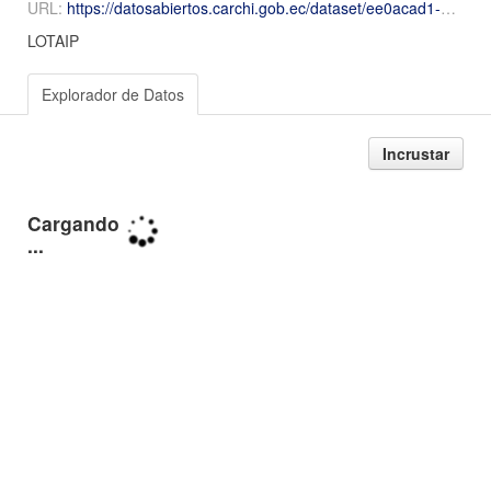
URL:
https://datosabiertos.carchi.gob.ec/dataset/ee0acad1-e730-4a38-9ef2-386382a697cd/resource/1c12051b-9413-4751-a2a7-a063f9aeb8dc/download/2024-Diciembre-Numeral-15-15diccionario.csv.xlsx
LOTAIP
Explorador de Datos
Incrustar