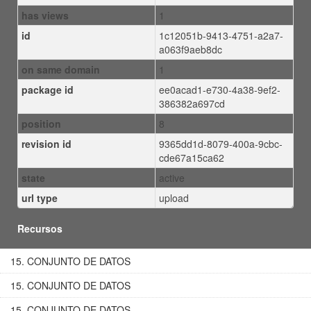
has views
1
id
1c12051b-9413-4751-a2a7-
a063f9aeb8dc
on same domain
1
package id
ee0acad1-e730-4a38-9ef2-
386382a697cd
position
8
revision id
9365dd1d-8079-400a-9cbc-
cde67a15ca62
state
active
url type
upload
Recursos
15. CONJUNTO DE DATOS
15. CONJUNTO DE DATOS
15. CONJUNTO DE DATOS