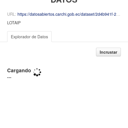
URL:
https://datosabiertos.carchi.gob.ec/dataset/2d4b941f-2e99-43a0-8499-ade70c058770/resource/74c82941-80ef-4115-bbb8-6498df8e6ad6/download/2025-Febrero-Numeral-11-11-contratos-de-credito-externos-o-internos-febrero-CD.csv.xlsx
LOTAIP
Explorador de Datos
Incrustar