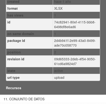
created
hace 1 año
format
XLSX
has views
1
id
74c82941-80ef-4115-bbb8-
6498df8e6ad6
on same domain
1
package id
2d4b941f-2e99-43a0-8499-
ade70c058770
position
2
revision id
09d65333-2deb-4f54-9050-
61cd6a9824d7
state
active
url type
upload
Recursos
11. CONJUNTO DE DATOS